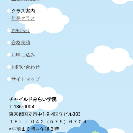
◆
クラス案内
・
年長クラス
◆
お知らせ
◆
合格実績
◆
お申し込み
◆
お問い合わせ
◆
サイトマップ
チャイルドみらい学院
〒186-0004
東京都国立市中1-9-4国立ビル303
ＴＥＬ ： ０４２（５７５）６７０４
※午前１０時～午後３時