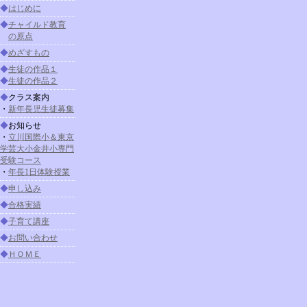
◆
はじめに
◆
チャイルド教育
の原点
◆
めざすもの
◆
生徒の作品１
◆
生徒の作品２
◆
クラス案内
・
新年長児生徒募集
◆
お知らせ
・
立川国際小＆東京
学芸大小金井小専門
受験コース
・
年長1日体験授業
◆
申し込み
◆
合格実績
◆
子育て講座
◆
お問い合わせ
◆
ＨＯＭＥ